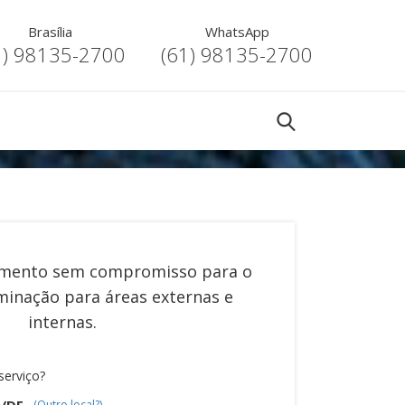
Brasília
WhatsApp
1) 98135-2700
(61) 98135-2700
mento sem compromisso para o
minação para áreas externas e
internas
.
serviço?
a/DF
(Outro local?)