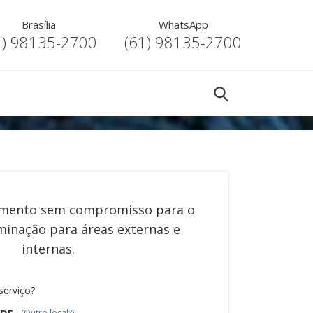
Brasília
WhatsApp
1) 98135-2700
(61) 98135-2700
mento sem compromisso para o
minação para áreas externas e
internas
.
serviço?
/DF
(Outro local?)