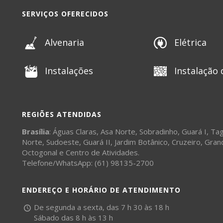
SERVIÇOS OFERECIDOS
Alvenaria
Elétrica
Instalações
Instalação 
REGIÕES ATENDIDAS
Brasília
:
Águas Claras
,
Asa Norte
,
Sobradinho
,
Guará I
,
Tag
Norte
,
Sudoeste
,
Guará II
,
Jardim Botânico
,
Cruzeiro
,
Gran
Octogonal
e
Centro de Atividades
.
Telefone/WhatsApp: (61) 98135-2700
ENDEREÇO E HORÁRIO DE ATENDIMENTO
De segunda a sexta, das 7 h 30 às 18 h
Sábado das 8 h às 13 h