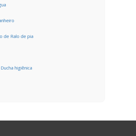
gua
anheiro
o de Ralo de pia
Ducha higiênica