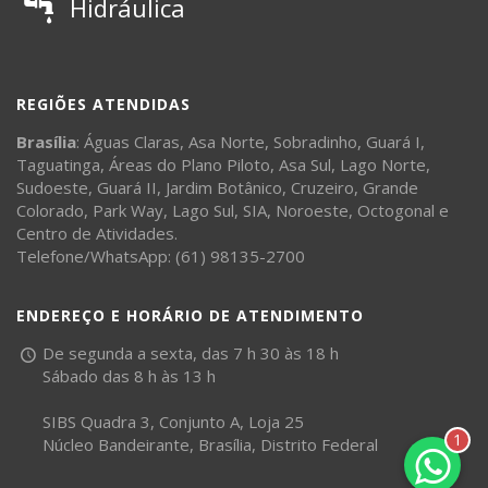
Hidráulica
REGIÕES ATENDIDAS
Brasília
:
Águas Claras
,
Asa Norte
,
Sobradinho
,
Guará I
,
Taguatinga
,
Áreas do Plano Piloto
,
Asa Sul
,
Lago Norte
,
Sudoeste
,
Guará II
,
Jardim Botânico
,
Cruzeiro
,
Grande
Colorado
,
Park Way
,
Lago Sul
,
SIA
,
Noroeste
,
Octogonal
e
Centro de Atividades
.
Telefone/WhatsApp: (61) 98135-2700
ENDEREÇO E HORÁRIO DE ATENDIMENTO
De segunda a sexta, das 7 h 30 às 18 h
Sábado das 8 h às 13 h
SIBS Quadra 3, Conjunto A, Loja 25
1
Núcleo Bandeirante, Brasília, Distrito Federal