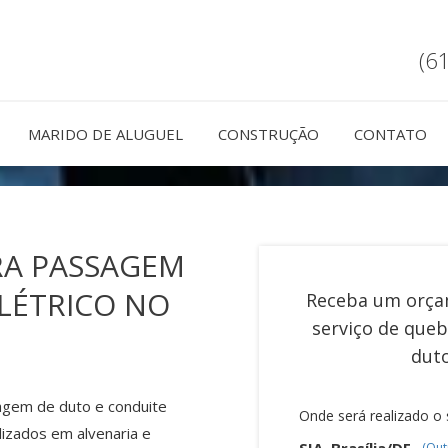
(6
MARIDO DE ALUGUEL
CONSTRUÇÃO
CONTATO
RA PASSAGEM
LÉTRICO NO
Receba um orça
serviço de
queb
duto
agem de duto e conduite
Onde será realizado o 
lizados em alvenaria e
SIA, Brasília/DF
(Out