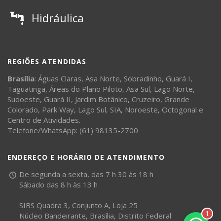
Hidráulica
REGIÕES ATENDIDAS
Brasília
:
Águas Claras
,
Asa Norte
,
Sobradinho
,
Guará I
,
Taguatinga
,
Áreas do Plano Piloto
,
Asa Sul
,
Lago Norte
,
Sudoeste
,
Guará II
,
Jardim Botânico
,
Cruzeiro
,
Grande
Colorado
,
Park Way
,
Lago Sul
,
SIA
,
Noroeste
,
Octogonal
e
Centro de Atividades
.
Telefone/WhatsApp: (61) 98135-2700
ENDEREÇO E HORÁRIO DE ATENDIMENTO
De segunda a sexta, das 7 h 30 às 18 h
Sábado das 8 h às 13 h
SIBS Quadra 3, Conjunto A, Loja 25
1
Núcleo Bandeirante, Brasília, Distrito Federal