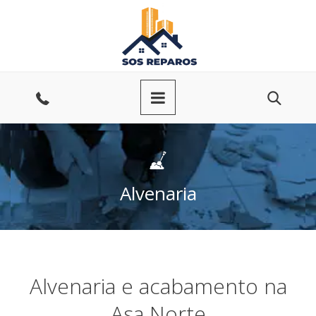
Ir
para
o
conteúdo
Entre
em
contato
Alvenaria
Alvenaria e acabamento na
Asa Norte