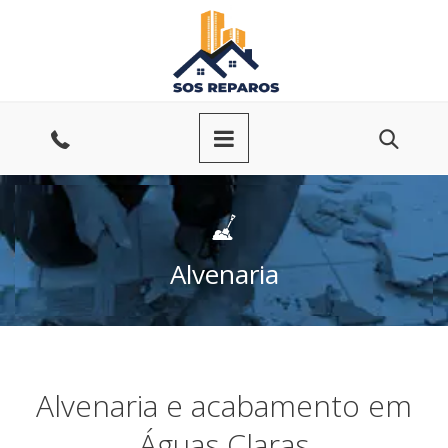
Ir
para
o
conteúdo
Entre
em
contato
Alvenaria
Alvenaria e acabamento em
Águas Claras