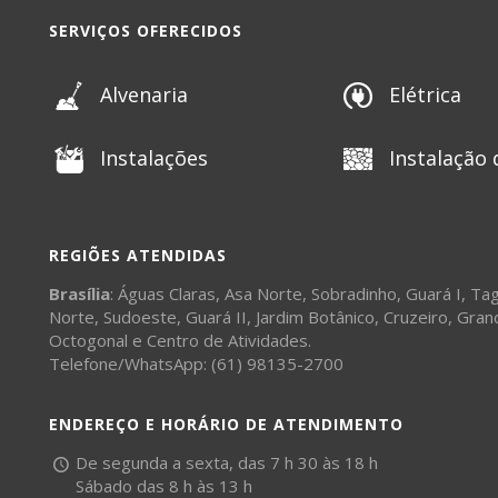
SERVIÇOS OFERECIDOS
Alvenaria
Elétrica
Instalações
Instalação 
REGIÕES ATENDIDAS
Brasília
:
Águas Claras
,
Asa Norte
,
Sobradinho
,
Guará I
,
Tag
Norte
,
Sudoeste
,
Guará II
,
Jardim Botânico
,
Cruzeiro
,
Gran
Octogonal
e
Centro de Atividades
.
Telefone/WhatsApp: (61) 98135-2700
ENDEREÇO E HORÁRIO DE ATENDIMENTO
De segunda a sexta, das 7 h 30 às 18 h
Sábado das 8 h às 13 h