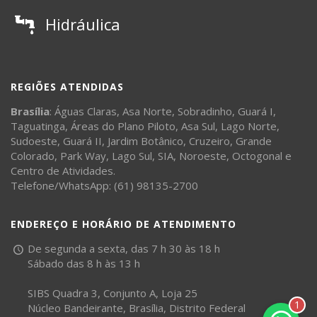
Hidráulica
REGIÕES ATENDIDAS
Brasília
:
Águas Claras
,
Asa Norte
,
Sobradinho
,
Guará I
,
Taguatinga
,
Áreas do Plano Piloto
,
Asa Sul
,
Lago Norte
,
Sudoeste
,
Guará II
,
Jardim Botânico
,
Cruzeiro
,
Grande
Colorado
,
Park Way
,
Lago Sul
,
SIA
,
Noroeste
,
Octogonal
e
Centro de Atividades
.
Telefone/WhatsApp: (61) 98135-2700
ENDEREÇO E HORÁRIO DE ATENDIMENTO
De segunda a sexta, das 7 h 30 às 18 h
Sábado das 8 h às 13 h
SIBS Quadra 3, Conjunto A, Loja 25
1
Núcleo Bandeirante, Brasília, Distrito Federal