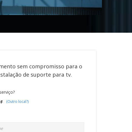
mento sem compromisso para o
nstalação de suporte para tv
.
serviço?
DF
(Outro local?)