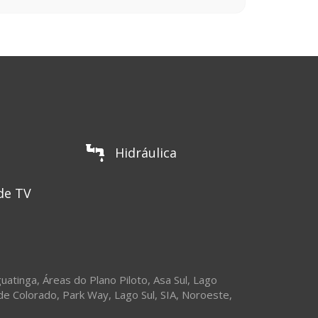
Hidráulica
de TV
uatinga
,
Áreas do Plano Piloto
,
Asa Sul
,
Lago
de Colorado
,
Park Way
,
Lago Sul
,
SIA
,
Noroeste
,