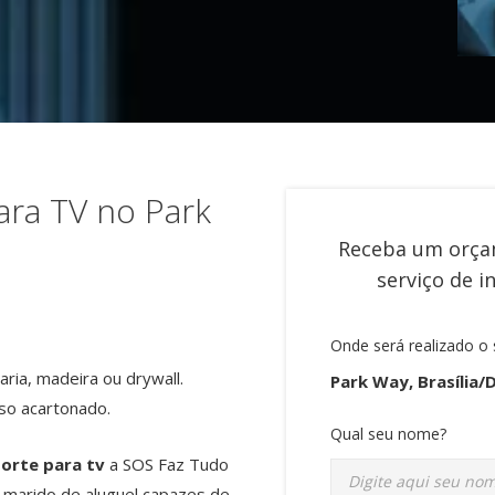
ara TV no Park
Receba um orça
serviço de
i
Onde será realizado o 
ria, madeira ou drywall.
Park Way, Brasília/
so acartonado.
Qual seu nome?
porte para tv
a SOS Faz Tudo
e marido de aluguel capazes de