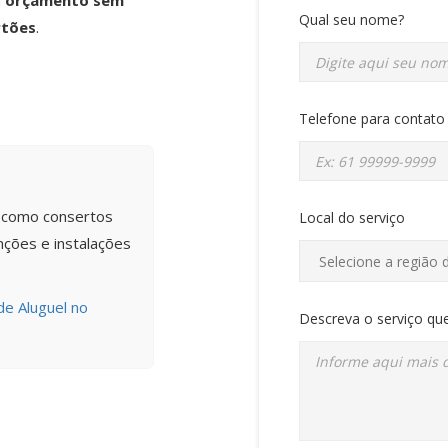
m
orçamento sem
Qual seu nome?
rtões
.
Telefone para contato
s como consertos
Local do serviço
ções e instalações
de Aluguel no
Descreva o serviço que