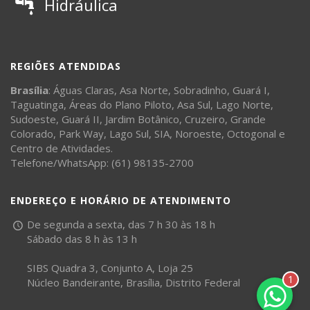
Hidráulica
REGIÕES ATENDIDAS
Brasília
:
Águas Claras
,
Asa Norte
,
Sobradinho
,
Guará I
,
Taguatinga
,
Áreas do Plano Piloto
,
Asa Sul
,
Lago Norte
,
Sudoeste
,
Guará II
,
Jardim Botânico
,
Cruzeiro
,
Grande
Colorado
,
Park Way
,
Lago Sul
,
SIA
,
Noroeste
,
Octogonal
e
Centro de Atividades
.
Telefone/WhatsApp: (61) 98135-2700
ENDEREÇO E HORÁRIO DE ATENDIMENTO
De segunda a sexta, das 7 h 30 às 18 h
Sábado das 8 h às 13 h
SIBS Quadra 3, Conjunto A, Loja 25
1
Núcleo Bandeirante, Brasília, Distrito Federal