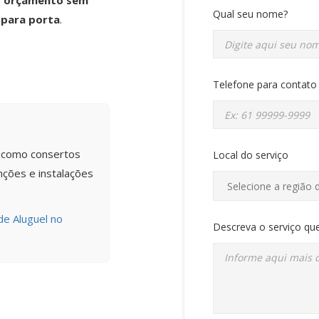
m
orçamento sem
Qual seu nome?
 para porta
.
Telefone para contato
s como consertos
Local do serviço
ções e instalações
de Aluguel no
Descreva o serviço que