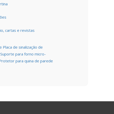
rtina
tões
io, cartas e revistas
e Placa de sinalização de
 Suporte para forno micro-
 Protetor para quina de parede