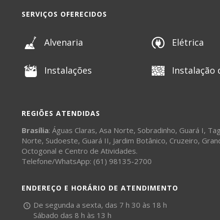
SERVIÇOS OFERECIDOS
Alvenaria
Elétrica
Instalações
Instalação 
REGIÕES ATENDIDAS
Brasília
:
Águas Claras
,
Asa Norte
,
Sobradinho
,
Guará I
,
Tag
Norte
,
Sudoeste
,
Guará II
,
Jardim Botânico
,
Cruzeiro
,
Gran
Octogonal
e
Centro de Atividades
.
Telefone/WhatsApp: (61) 98135-2700
ENDEREÇO E HORÁRIO DE ATENDIMENTO
De segunda a sexta, das 7 h 30 às 18 h
Sábado das 8 h às 13 h