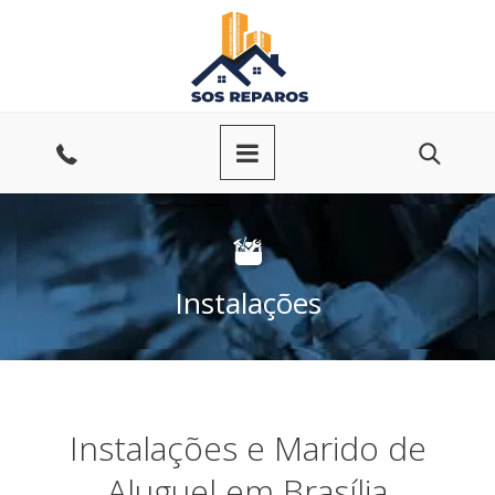
Ir
para
o
conteúdo
Entre
em
contato
Instalações
Instalações e Marido de
Aluguel em Brasília