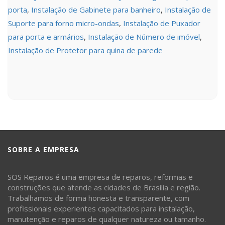
porta
,
Instalação de Gabinete para banheiro
,
Instalação de
Suporte para forno micro-ondas
,
Instalação de Puxador
para porta e armários
,
Instalação de Número de imóvel
,
Instalação de Protetor para quina de parede
SOBRE A EMPRESA
SOS Reparos é uma empresa de reparos, reformas e
construções que atende as cidades de Brasília e região.
Trabalhamos de forma honesta e transparente, com
profissionais experientes capacitados para instalação,
manutenção e reparos de qualquer natureza ou tamanho.