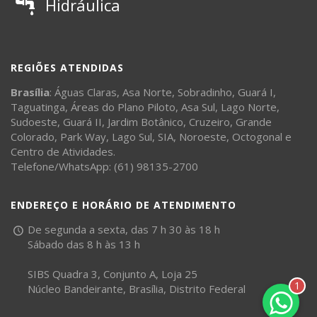
Hidráulica
REGIÕES ATENDIDAS
Brasília
:
Águas Claras
,
Asa Norte
,
Sobradinho
,
Guará I
,
Taguatinga
,
Áreas do Plano Piloto
,
Asa Sul
,
Lago Norte
,
Sudoeste
,
Guará II
,
Jardim Botânico
,
Cruzeiro
,
Grande
Colorado
,
Park Way
,
Lago Sul
,
SIA
,
Noroeste
,
Octogonal
e
Centro de Atividades
.
Telefone/WhatsApp: (61) 98135-2700
ENDEREÇO E HORÁRIO DE ATENDIMENTO
De segunda a sexta, das 7 h 30 às 18 h
Sábado das 8 h às 13 h
SIBS Quadra 3, Conjunto A, Loja 25
1
Núcleo Bandeirante, Brasília, Distrito Federal