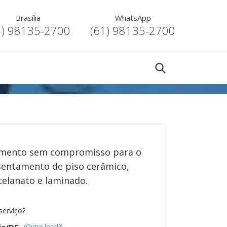
Brasília
WhatsApp
1) 98135-2700
(61) 98135-2700
mento sem compromisso para o
sentamento de piso cerâmico,
celanato e laminado
.
serviço?
ia/DF
(Outro local?)