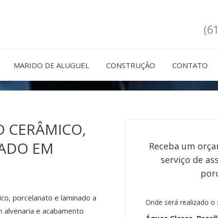
(6
MARIDO DE ALUGUEL
CONSTRUÇÃO
CONTATO
O CERÂMICO,
NADO EM
Receba um orça
serviço de
as
por
co, porcelanato e laminado a
Onde será realizado o 
m alvenaria e acabamento
Águas Claras, Brasíl