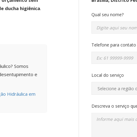
m
orçamento sem
e ducha higiênica
.
Qual seu nome?
Telefone para contato
áulico? Somos
 desentupimento e
Local do serviço
ção Hidráulica em
Descreva o serviço que