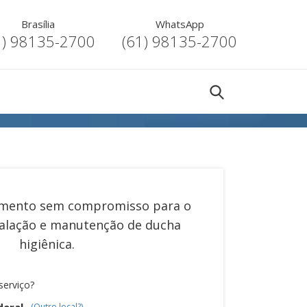
Brasília
WhatsApp
1) 98135-2700
(61) 98135-2700
mento sem compromisso para o
talação e manutenção de ducha
higiênica
.
serviço?
deral
(Outro local?)