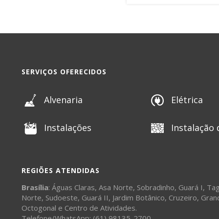
SERVIÇOS OFERECIDOS
Alvenaria
Elétrica
Instalações
Instalação 
REGIÕES ATENDIDAS
Brasília
:
Águas Claras
,
Asa Norte
,
Sobradinho
,
Guará I
,
Tag
Norte
,
Sudoeste
,
Guará II
,
Jardim Botânico
,
Cruzeiro
,
Gran
Octogonal
e
Centro de Atividades
.
Telefone/WhatsApp: (61) 98135-2700