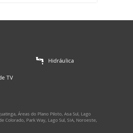
Hidráulica
de TV
uatinga
,
Áreas do Plano Piloto
,
Asa Sul
,
Lago
de Colorado
,
Park Way
,
Lago Sul
,
SIA
,
Noroeste
,