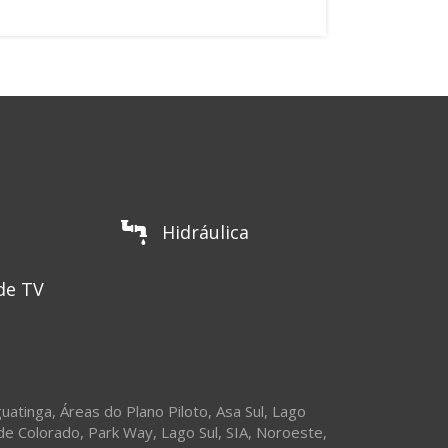
Hidráulica
de TV
uatinga
,
Áreas do Plano Piloto
,
Asa Sul
,
Lago
de Colorado
,
Park Way
,
Lago Sul
,
SIA
,
Noroeste
,